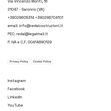
Via Vincenzo Monti, 16
21047 - Saronno (VA)
+39029605314
+390296704101
email:
info@redalcostruzioni.it
PEC:
redal@legalmail.it
P. IVA e C.F. 00414890129
Privacy Policy
Cookie Policy
Instagram
Facebook
LinkedIn
YouTube