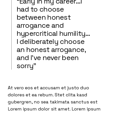
“Early in my career…I
had to choose
between honest
arrogance and
hypercritical humility…
I deliberately choose
an honest arrogance,
and I’ve never been
sorry”
At vero eos et accusam et justo duo
dolores et ea rebum. Stet clita kasd
gubergren, no sea takimata sanctus est
Lorem ipsum dolor sit amet. Lorem ipsum