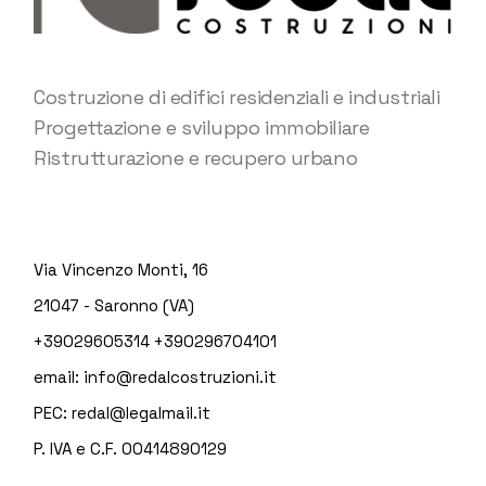
Costruzione di edifici residenziali e industriali
Progettazione e sviluppo immobiliare
Ristrutturazione e recupero urbano
Via Vincenzo Monti, 16
21047 - Saronno (VA)
+39029605314
+390296704101
email:
info@redalcostruzioni.it
PEC:
redal@legalmail.it
P. IVA e C.F. 00414890129