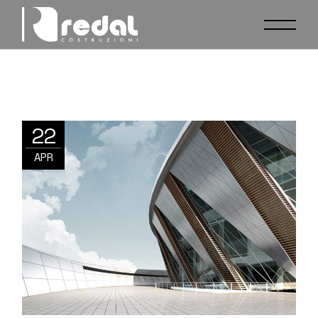
22
APR