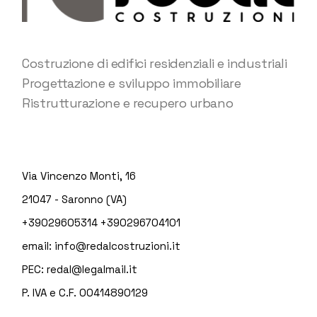
Costruzione di edifici residenziali e industriali
Progettazione e sviluppo immobiliare
Ristrutturazione e recupero urbano
Via Vincenzo Monti, 16
21047 - Saronno (VA)
+39029605314
+390296704101
email:
info@redalcostruzioni.it
PEC:
redal@legalmail.it
P. IVA e C.F. 00414890129