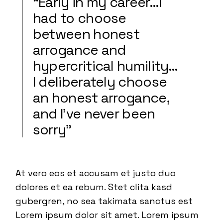
“Early in my career…I
had to choose
between honest
arrogance and
hypercritical humility…
I deliberately choose
an honest arrogance,
and I’ve never been
sorry”
At vero eos et accusam et justo duo
dolores et ea rebum. Stet clita kasd
gubergren, no sea takimata sanctus est
Lorem ipsum dolor sit amet. Lorem ipsum