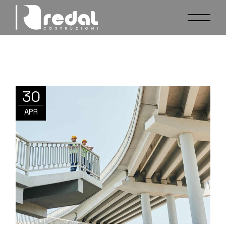
30
APR