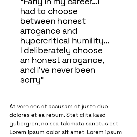
“Early in my career…I
had to choose
between honest
arrogance and
hypercritical humility…
I deliberately choose
an honest arrogance,
and I’ve never been
sorry”
At vero eos et accusam et justo duo
dolores et ea rebum. Stet clita kasd
gubergren, no sea takimata sanctus est
Lorem ipsum dolor sit amet. Lorem ipsum