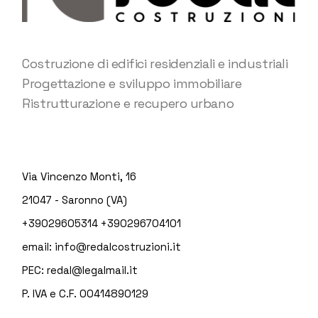
Costruzione di edifici residenziali e industriali
Progettazione e sviluppo immobiliare
Ristrutturazione e recupero urbano
Via Vincenzo Monti, 16
21047 - Saronno (VA)
+39029605314
+390296704101
email:
info@redalcostruzioni.it
PEC:
redal@legalmail.it
P. IVA e C.F. 00414890129