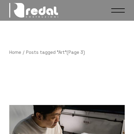
Skip
to
the
content
Home
Posts tagged "Art"
(Page 3)