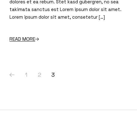
dolores et ea rebum. Stet kasd gubergren, no sea
takimata sanctus est Lorem ipsum dolor sit amet.
Lorem ipsum dolor sit amet, consetetur […]
READ MORE
Paginazione
1
2
3
degli
articoli