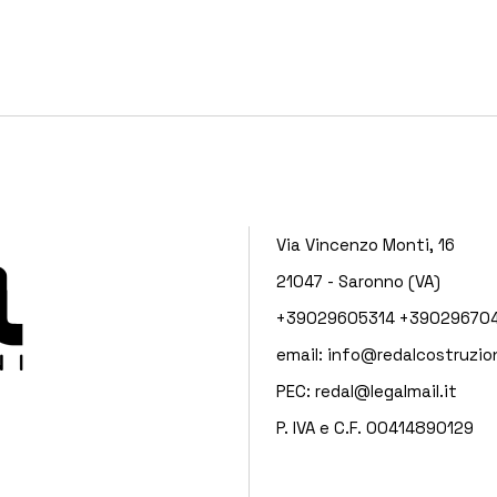
Via Vincenzo Monti, 16
21047 - Saronno (VA)
+39029605314
+390296704
email:
info@redalcostruzion
PEC:
redal@legalmail.it
P. IVA e C.F. 00414890129